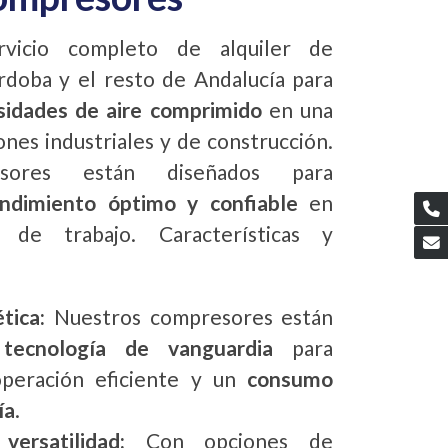
vicio completo de alquiler de
doba y el resto de Andalucía para
esidades de aire comprimido
en una
ones industriales y de construcción.
esores están diseñados para
endimiento óptimo y confiable
en
 de trabajo. Características y
ética:
Nuestros compresores están
n
tecnología de vanguardia
para
operación eficiente y un
consumo
ía
.
 versatilidad:
Con opciones de