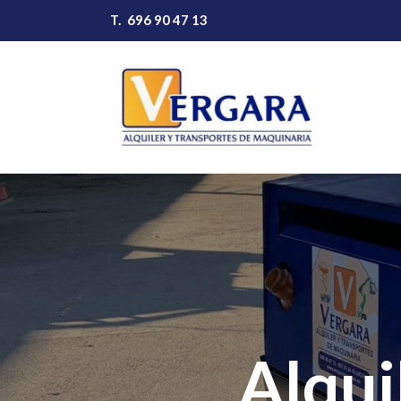
T.
696 90 47 13
Alqui