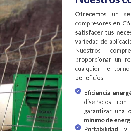
Ofrecemos un ser
compresores en Cór
satisfacer tus nec
variedad de aplicaci
Nuestros compr
proporcionar un
r
cualquier entorno
beneficios:
Eficiencia energ
diseñados co
garantizar una 
mínimo de energ
Portabilidad y