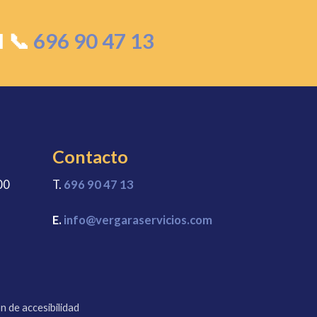
l 📞
696 90 47 13
Contacto
00
T.
696 90 47 13
E.
info@vergaraservicios.com
n de accesibilidad