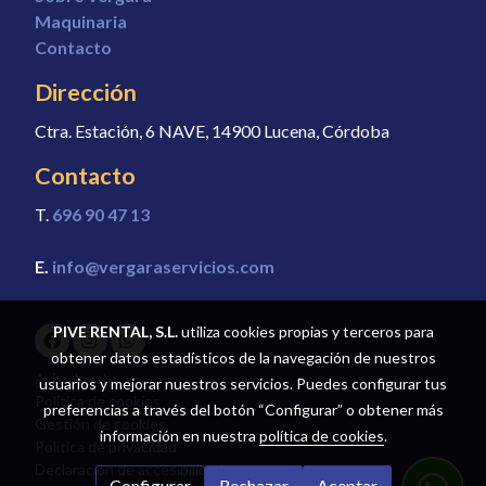
Maquinaria
Contacto
Dirección
Ctra. Estación, 6 NAVE, 14900 Lucena, Córdoba
Contacto
T.
696 90 47 13
E.
info@vergaraservicios.com
PIVE RENTAL, S.L.
utiliza cookies propias y terceros para
obtener datos estadísticos de la navegación de nuestros
Aviso legal
usuarios y mejorar nuestros servicios. Puedes configurar tus
Política de cookies
preferencias a través del botón “Configurar” o obtener más
Gestión de cookies
información en nuestra
política de cookies
.
Política de privacidad
Declaración de accesibilidad
Configurar
Rechazar
Aceptar